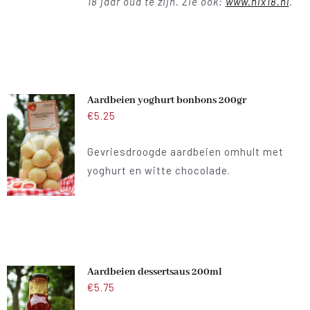
18 jaar oud te zijn. Zie ook:
www.nix18.nl
.
Aardbeien yoghurt bonbons 200gr
€
5.25
Gevriesdroogde aardbeien omhult met
yoghurt en witte chocolade.
Aardbeien dessertsaus 200ml
€
5.75