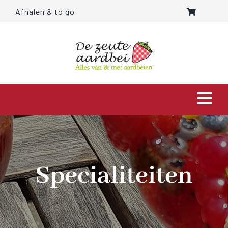
Ga
Afhalen & to go
naar
inhoud
Togg
Navi
HOME
OVER ONS
Specialiteiten
AARDBEIEN