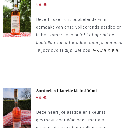
€
8.95
Deze frisse licht bubbelende wijn
gemaakt van onze vollegronds aardbeien
is het zomertje in huis!
Let op: bij het
bestellen van dit product dien je minimaal
18 jaar oud te zijn. Zie ook:
www.nix18.nl
.
Aardbeien likorette klein 200ml
€
9.95
Deze heerlijke aardbeien likeur is
gestookt door Waelpoel, met als
grondstof onze eigen vollegronds