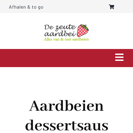
Ga
Afhalen & to go
naar
inhoud
Togg
Navi
HOME
OVER ONS
Aardbeien
AARDBEIEN
dessertsaus