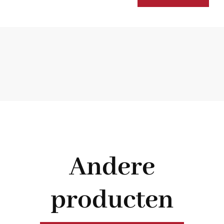
dessertsaus
200ml
aantal
Andere
producten