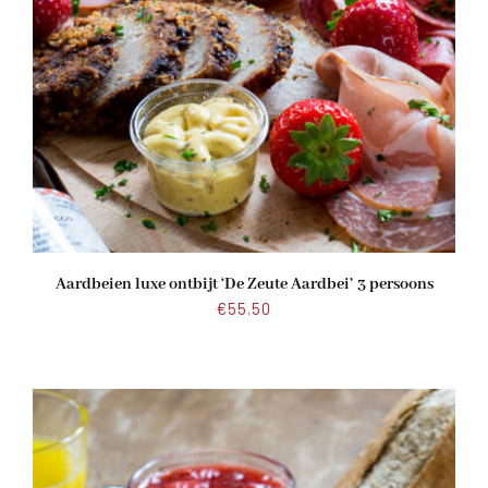
Aardbeien luxe ontbijt ‘De Zeute Aardbei’ 3 persoons
€
55.50