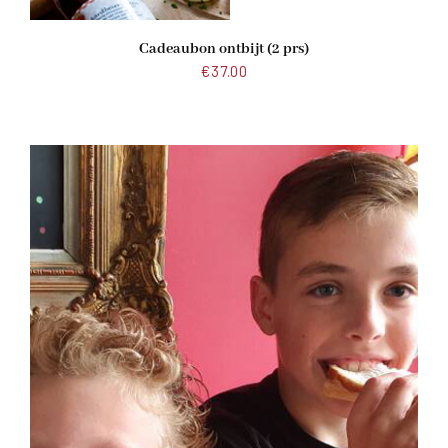
Cadeaubon ontbijt (2 prs)
€
37.00