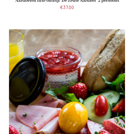
Aardbeien luxe ontbijt ‘De Zeute Aardbei’ 2 persoons
€
37.00