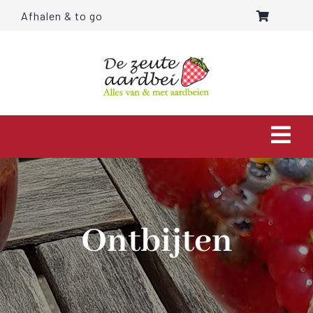
Ga
Afhalen & to go
naar
inhoud
Togg
Navi
HOME
OVER ONS
Ontbijten
AARDBEIEN