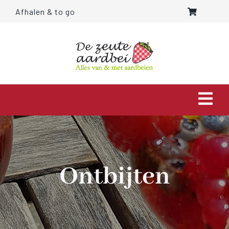
Ga
Afhalen & to go
naar
inhoud
Togg
Navi
HOME
OVER ONS
Ontbijten
AARDBEIEN