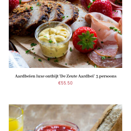
Aardbeien luxe ontbijt ‘De Zeute Aardbei’ 3 persoons
€
55.50