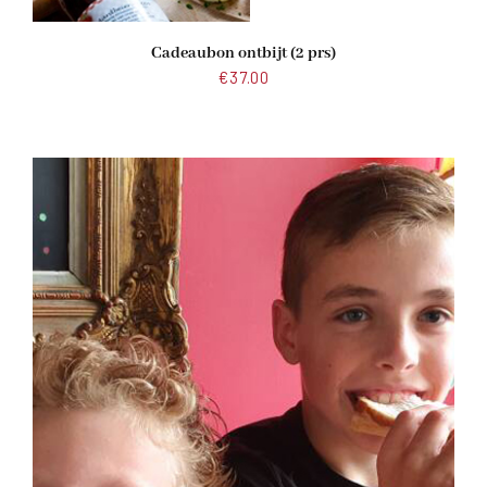
Cadeaubon ontbijt (2 prs)
€
37.00