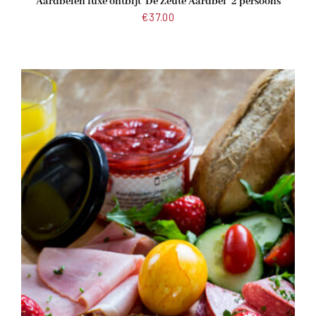
Aardbeien luxe ontbijt ‘De Zeute Aardbei’ 2 persoons
€
37.00