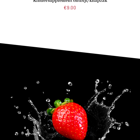
Kindersupplement ontbijt/knapzak
€
9.00