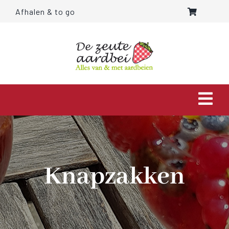
Ga
Afhalen & to go
naar
inhoud
Togg
Navi
HOME
OVER ONS
Knapzakken
AARDBEIEN