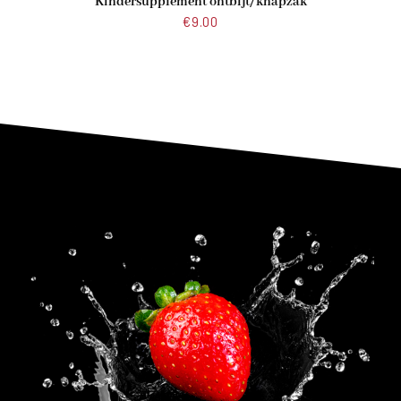
Kindersupplement ontbijt/knapzak
€
9.00