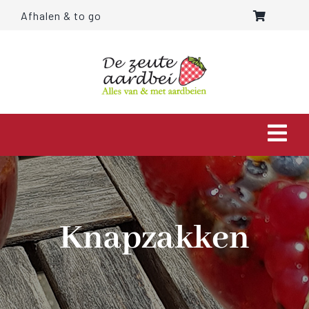
Ga
Afhalen & to go
naar
inhoud
Togg
Navi
HOME
OVER ONS
Knapzakken
AARDBEIEN