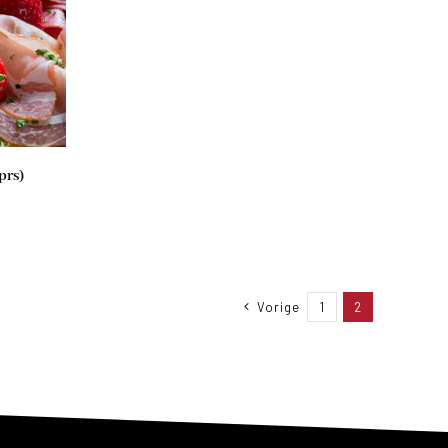
prs)
Vorige
1
2