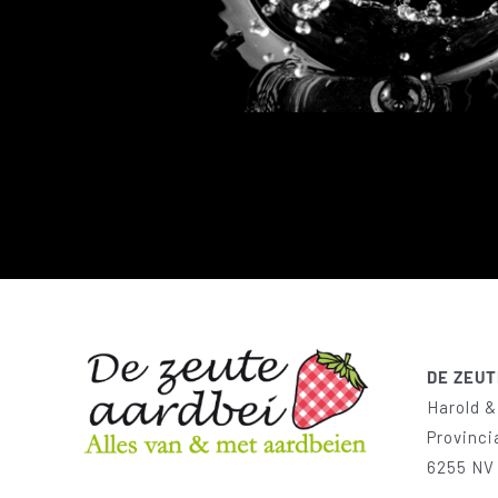
DE ZEUT
Harold &
Provinci
6255 NV