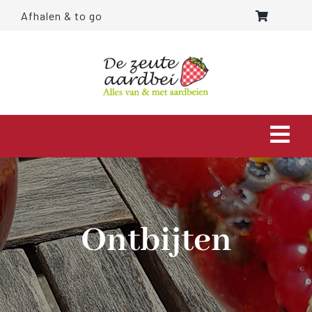
Ga
Afhalen & to go
naar
inhoud
Togg
Navi
HOME
OVER ONS
Ontbijten
AARDBEIEN