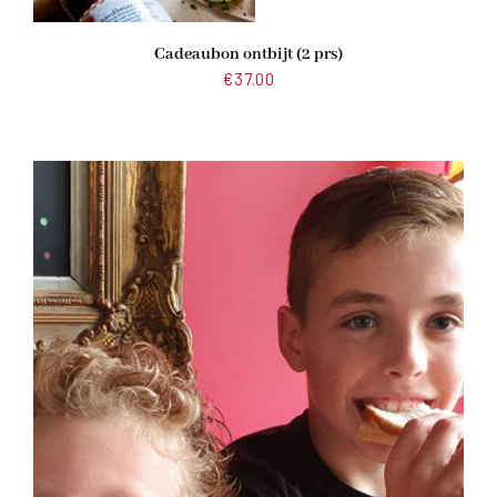
Cadeaubon ontbijt (2 prs)
€
37.00