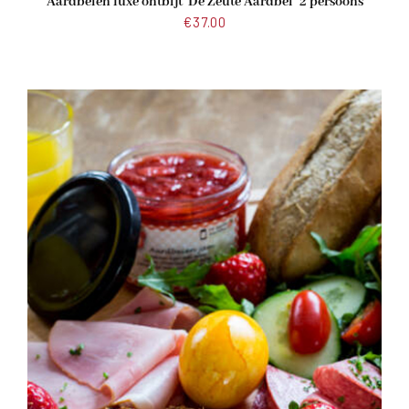
Aardbeien luxe ontbijt ‘De Zeute Aardbei’ 2 persoons
€
37.00