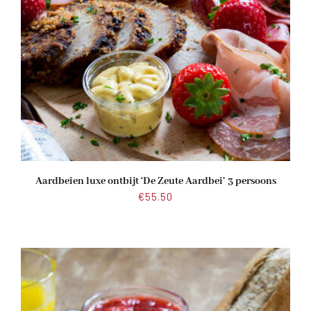
Aardbeien luxe ontbijt ‘De Zeute Aardbei’ 3 persoons
€
55.50