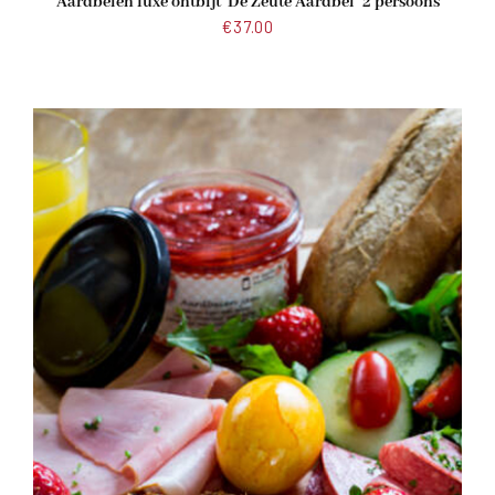
Aardbeien luxe ontbijt ‘De Zeute Aardbei’ 2 persoons
€
37.00