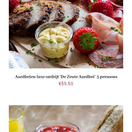
Aardbeien luxe ontbijt ‘De Zeute Aardbei’ 3 persoons
€
55.50