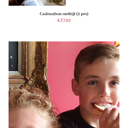
Cadeaubon ontbijt (2 prs)
€
37.00