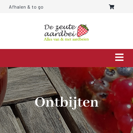
Ga
Afhalen & to go
naar
inhoud
Togg
Navi
HOME
OVER ONS
Ontbijten
AARDBEIEN