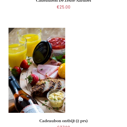
Cadeaubon De Zeute Aardbei
€
25.00
Cadeaubon ontbijt (2 prs)