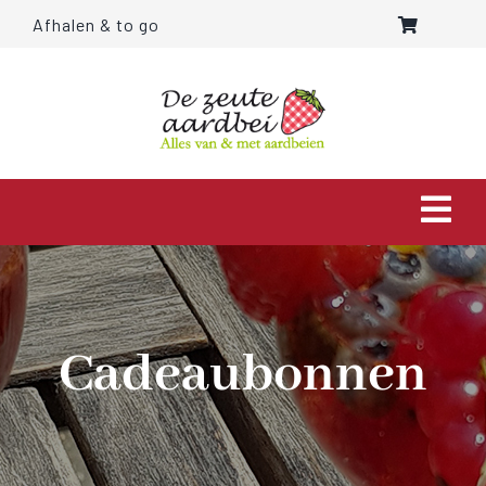
Ga
Afhalen & to go
naar
inhoud
Togg
Navi
HOME
OVER ONS
Cadeaubonnen
AARDBEIEN