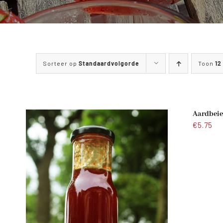
Sorteer op
Standaardvolgorde
Toon
12
Aardbeie
€
5.75