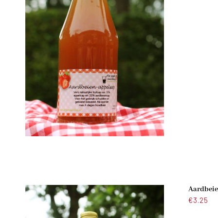
Aardbeie
€
3.25