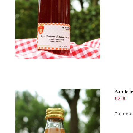
Aardbeie
€
2.00
Puur aar