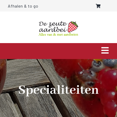
Ga
Afhalen & to go
naar
inhoud
Togg
Navi
HOME
OVER ONS
Specialiteiten
AARDBEIEN