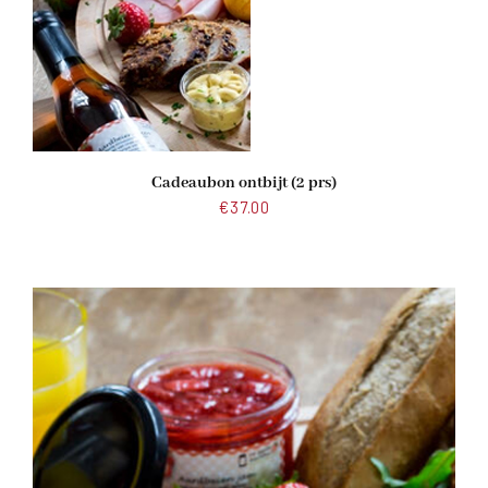
Cadeaubon ontbijt (2 prs)
€
37.00