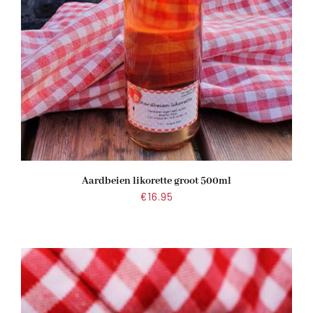
Aardbeien likorette groot 500ml
€
16.95