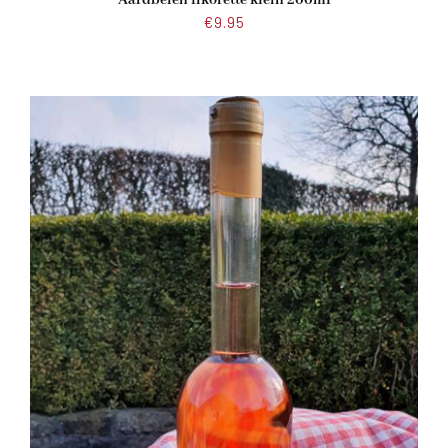
€
9.95