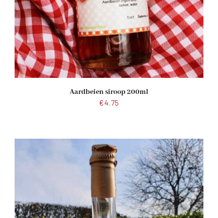
Aardbeien siroop 200ml
€
4.75