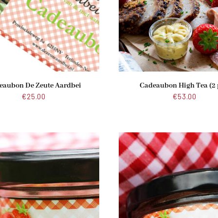
eaubon De Zeute Aardbei
Cadeaubon High Tea (2 
€
25.00
€
53.00