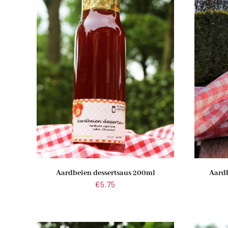
Aardbeien dessertsaus 200ml
Aardb
€
5.75