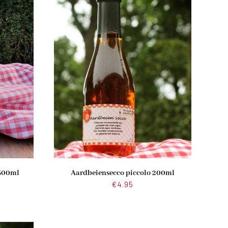
 500ml
Aardbeiensecco piccolo 200ml
€
4.95