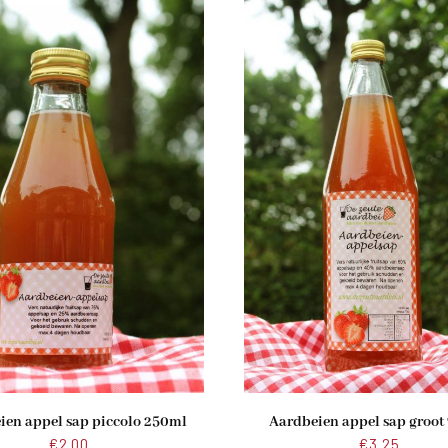
ien appel sap piccolo 250ml
Aardbeien appel sap groot
€
2.00
€
3.25