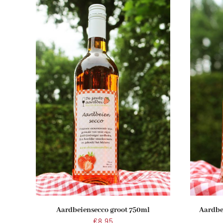
Aardbeiensecco groot 750ml
Aardbe
€
8.95