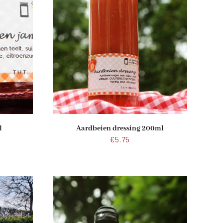
l
Aardbeien dressing 200ml
€
5.75