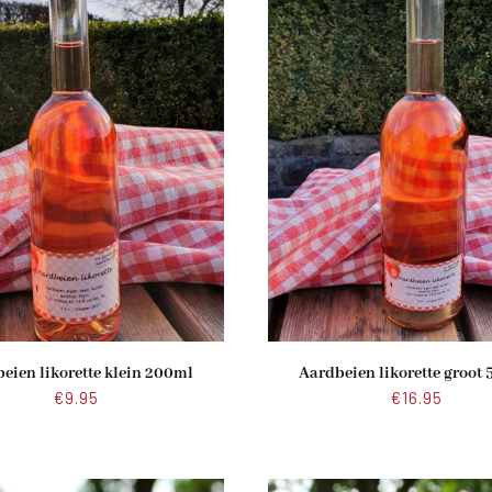
eien likorette klein 200ml
Aardbeien likorette groot
€
9.95
€
16.95