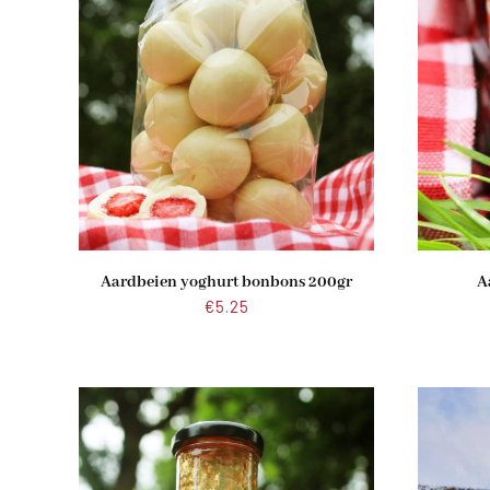
Aardbeien yoghurt bonbons 200gr
A
€
5.25