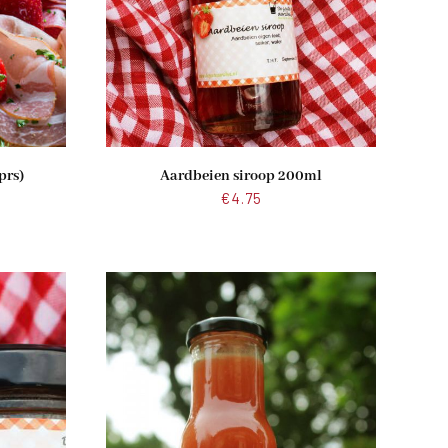
prs)
Aardbeien siroop 200ml
€
4.75