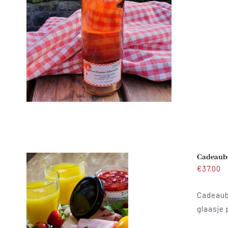
Cadeaubon
€
37.00
Cadeaubo
glaasje 