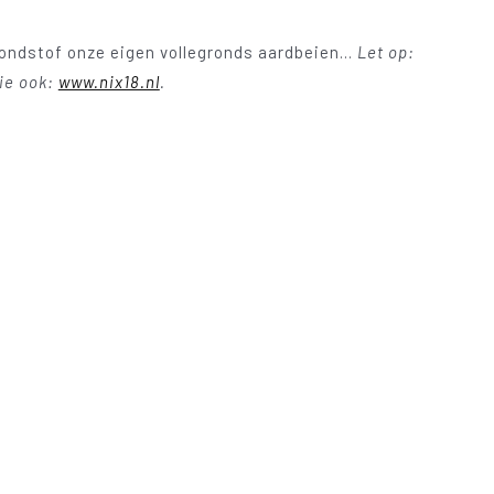
rondstof onze eigen vollegronds aardbeien...
Let op:
Zie ook:
www.nix18.nl
.