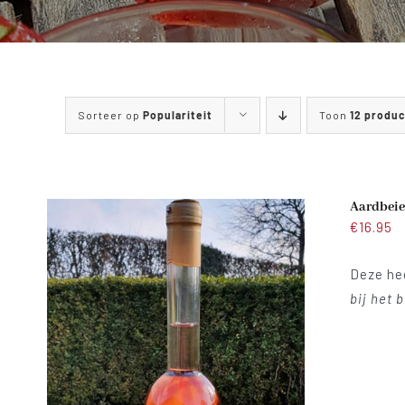
Sorteer op
Populariteit
Toon
12 produ
Aardbeie
€
16.95
Deze hee
bij het 