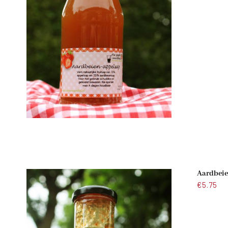
Aardbeie
€
5.75