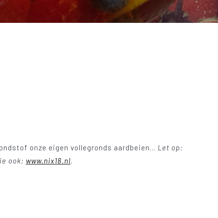
rondstof onze eigen vollegronds aardbeien...
Let op:
Zie ook:
www.nix18.nl
.