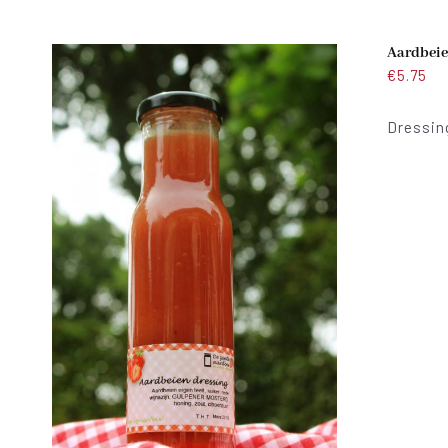
Aardbeie
€
5.75
Dressing