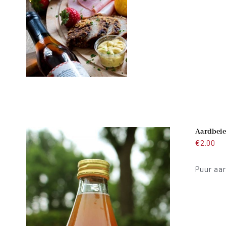
Aardbeie
€
2.00
Puur aar