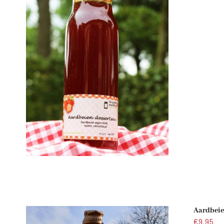
Aardbeie
€
9.95