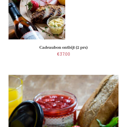
Cadeaubon ontbijt (2 prs)
€
37.00