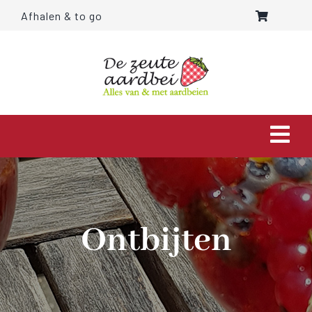
Ga
Afhalen & to go
naar
inhoud
Togg
Navi
HOME
OVER ONS
Ontbijten
AARDBEIEN