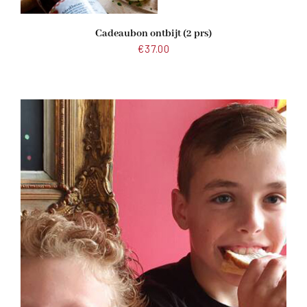
Cadeaubon ontbijt (2 prs)
€
37.00