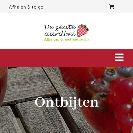
Ga
Afhalen & to go
naar
inhoud
Togg
Navi
HOME
OVER ONS
Ontbijten
AARDBEIEN