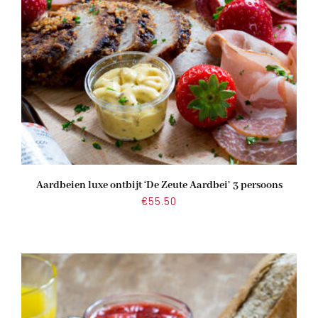
Aardbeien luxe ontbijt ‘De Zeute Aardbei’ 3 persoons
€
55.50