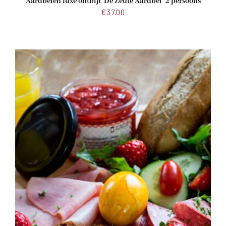
Aardbeien luxe ontbijt ‘De Zeute Aardbei’ 2 persoons
€
37.00